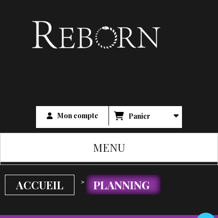
Mon compte
Panier
MENU
>
PLANNING
ACCUEIL